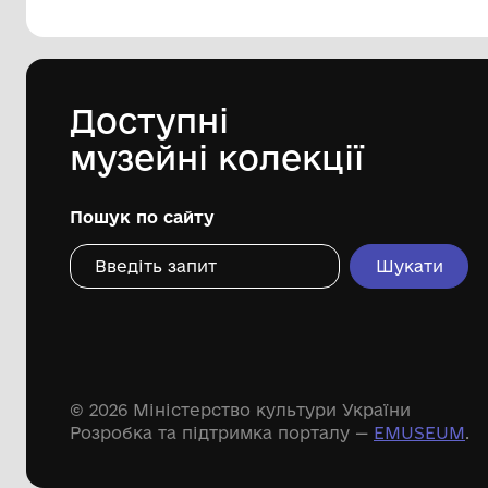
144 предметів
Леопольд Левицький