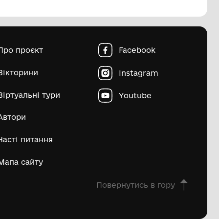
пштейн Марко Ісайович
Матвій Д
ьше