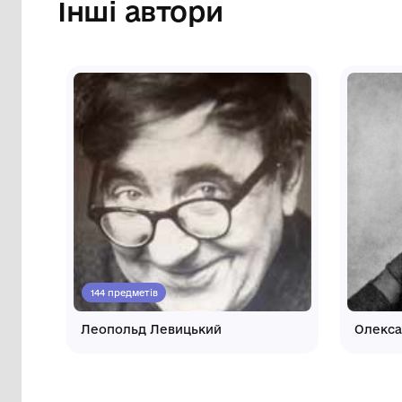
Карпенка-Карого міста
Кропивницького"
Інші автори