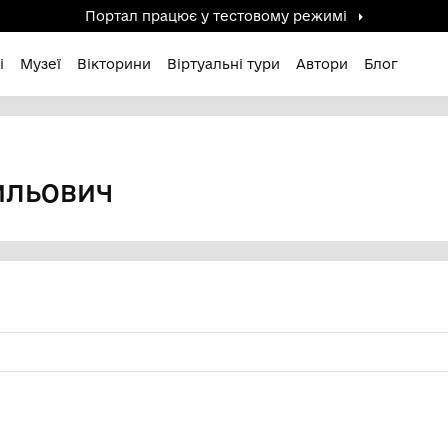
Портал працює у тестов
дені / Зниклі
Музеї
Вікторини
Віртуальні ту
асильович
ІЙ ВАСИЛЬОВИЧ