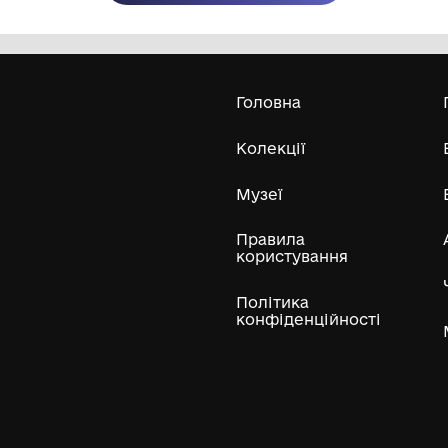
Олександра Екстер
Е
Дивитись біл