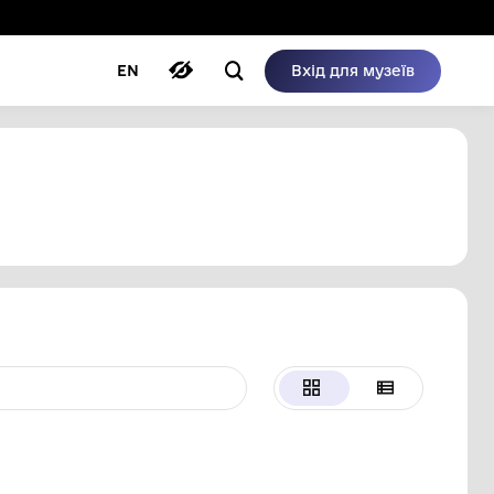
ому режимі
ри
Автори
Блог
EN