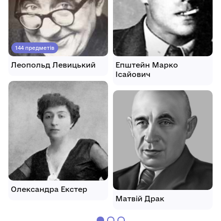
144 предметів
Леопольд Левицький
Епштейн Марко
Ісайович
Олександра Екстер
Матвій Драк