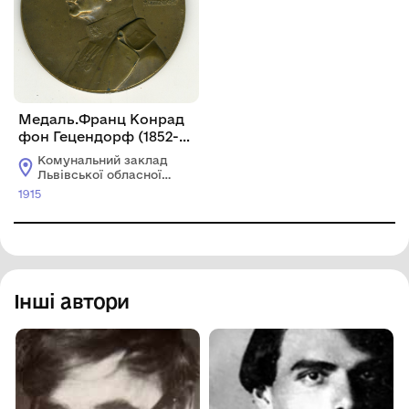
Медаль.Франц Конрад
фон Гецендорф (1852-
1925)
Комунальний заклад
Львівської обласної
ради "Львівський
1915
історичний музей"
Інші автори