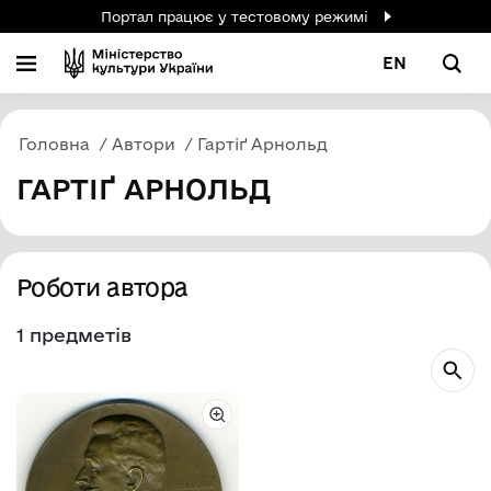
Портал працює у тестовому режимі
EN
Головна
Автори
Гартіґ Арнольд
ГАРТІҐ АРНОЛЬД
Роботи автора
1 предметів