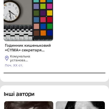
Годинник кишеньковий
«CYMA» секретаря
повітового комітету
Комунальна
Наймана
установа
"Ізмаїльський
Поч. ХХ ст.
історико-
краєзнавчий музей
Придунав'я"
Інші автори