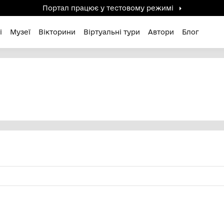
Портал працює у тестов
дені / Зниклі
Музеї
Вікторини
Віртуальні ту