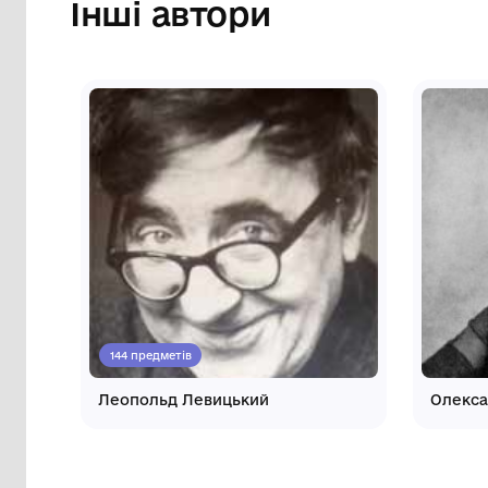
Павлоградської міської
М.
ради
Інші автори