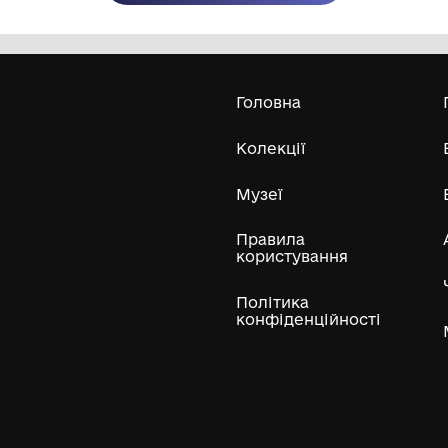
Олександра Екстер
Е
Дивитись біл