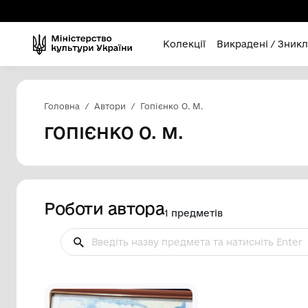
Колекції
Викра
Головна
Автори
Гопієнко О. М.
ГОПІЄНКО О. М.
Роботи автора
1 предметів