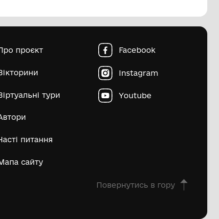
пштейн Марко Ісайович
Матвій Д
ьше