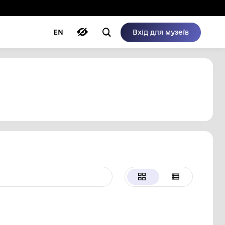
ому режимі
ри
Автори
Блог
EN