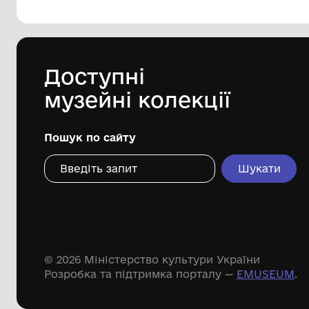
144 предметів
Леопольд Левицький