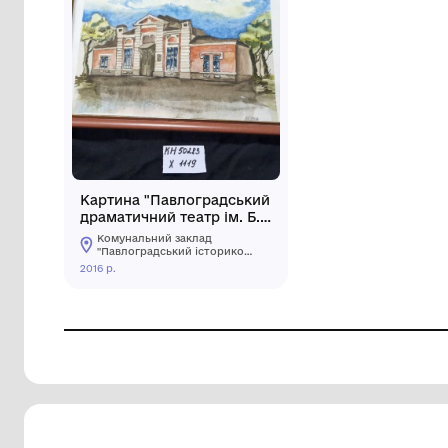
Картина "Павлоградський
драматичний театр ім. Б.
Є. Захави (раніше
Комунальний заклад
графський театр, 1896
"Павлоградський історико-
краєзнавчий музей"
р.)", художник Гопієнко О.
2016 р.