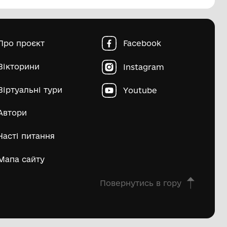
пштейн Марко Ісайович
Матвій Д
ьше
овна
Про проєкт