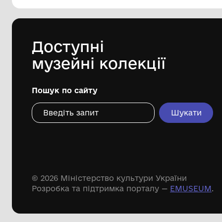
144 предметів
Леопольд Левицький