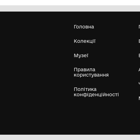
Олександра Екстер
Е
Дивитись біл
Гол