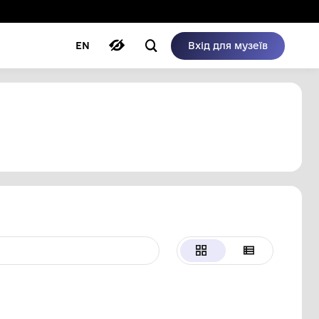
ому режимі
ри
Автори
Блог
EN