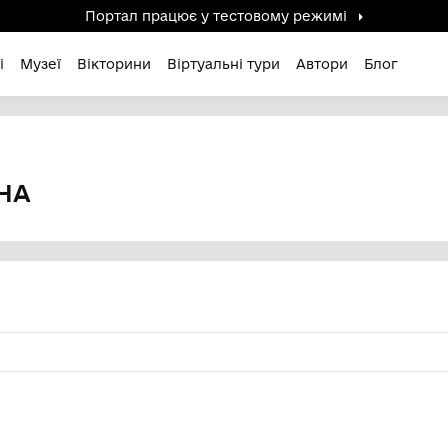
Портал працює у тестов
дені / Зниклі
Музеї
Вікторини
Віртуальні ту
івна
Я ЯКІВНА