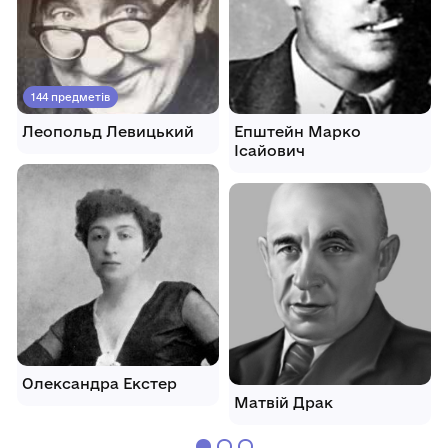
144 предметів
Леопольд Левицький
Епштейн Марко
Ісайович
Олександра Екстер
Матвій Драк