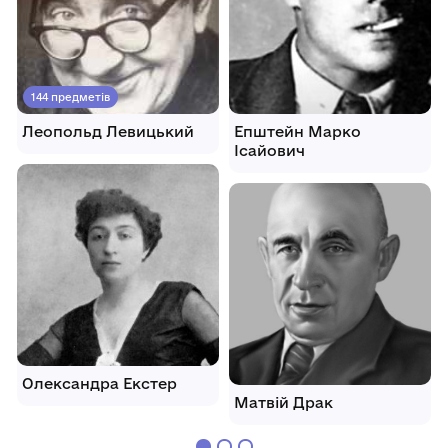
144 предметів
Леопольд Левицький
Епштейн Марко
Ісайович
Олександра Екстер
Матвій Драк