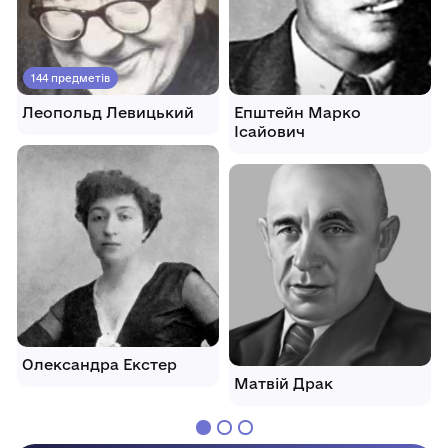
144 предметів
Леопольд Левицький
Епштейн Марко
Ісайович
Олександра Екстер
Матвій Драк