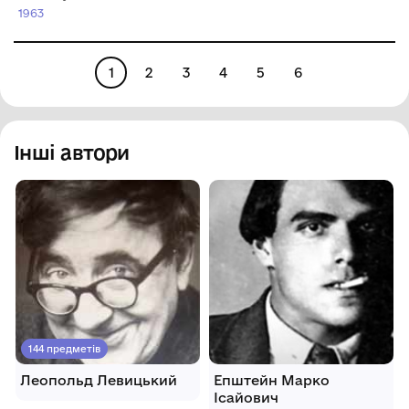
художній музей"
"Харківський
1963
художній музей"
1
2
3
4
5
6
Інші автори
144 предметів
Леопольд Левицький
Епштейн Марко
Ісайович