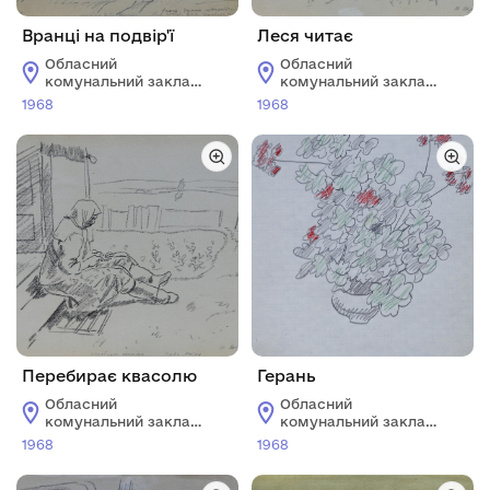
Вранці на подвір'ї
Леся читає
Обласний
Обласний
комунальний заклад
комунальний заклад
"Харківський
"Харківський
1968
1968
художній музей"
художній музей"
Перебирає квасолю
Герань
Обласний
Обласний
комунальний заклад
комунальний заклад
"Харківський
"Харківський
1968
1968
художній музей"
художній музей"