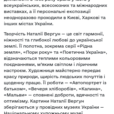
всеукраїнських, всесоюзних та міжнародних
виставках, а її персональні експозиції
неодноразово проходили в Києві, Харкові та
інших містах України.
Творчість Наталії Вергун — це світ гармонії,
ніжності та глибокої любові до української
землі. Її полотна, зокрема серії «Рідна
земля», «Пори року» та «Поетична Україна»,
відзначаються теплими кольоровими
поєднаннями, м’яким світлом і ліричним
настроєм. Художниця майстерно передає
красу природи, щирість людських почуттів і
щоденну працю. Її роботи — «Автопортрет із
батьком», «Вечеря хліборобів», «Калина»,
«Мальви» — сповнені доброти, вдячності та
оптимізму. Картини Наталії Вергун
зберігаються у провідних музеях України —
Національному художньому музеї,