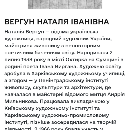
ВЕРГУН НАТАЛЯ ІВАНІВНА
Наталія Вергун — відома українська
художниця, народний художник України,
майстриня живопису з неповторним
поетичним баченням світу. Народилася 2
липня 1938 року в місті Охтирка на Сумщині в
родині поета Івана Виргана. Художню освіту
здобула в Харківському художньому училищі,
а згодом — у Ленінградському інституті
живопису, скульптури та архітектури, де
навчалася в майстерні відомого митця Андрія
Мильникова. Працювала викладачкою у
Київському художньому інституті та
Харківському художньо-промисловому
інституті, пізніше зосередилася на творчій
діяльності. З 1966 року брала участь у