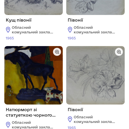
Кущ півонії
Півонії
Обласний
Обласний
комунальний заклад
комунальний заклад
"Харківський
"Харківський
1965
1965
художній музей"
художній музей"
Натюрморт зі
Півонії
статуеткою чорного
Обласний
лося
комунальний заклад
Обласний
"Харківський
комунальний заклад
1965