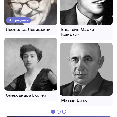
144 предметів
Леопольд Левицький
Епштейн Марко
Ісайович
Олександра Екстер
Матвій Драк