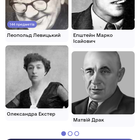
144 предметів
Леопольд Левицький
Епштейн Марко
Ісайович
Олександра Екстер
Матвій Драк