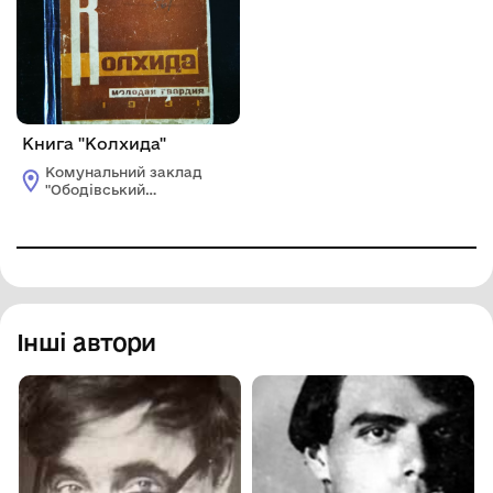
Книга "Колхида"
Комунальний заклад
"Ободівський
краєзнавчий музей"
Ободівської
сільської ради
Інші автори