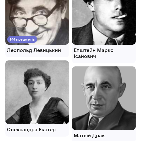
144 предметів
Леопольд Левицький
Епштейн Марко
Ісайович
Олександра Екстер
Матвій Драк