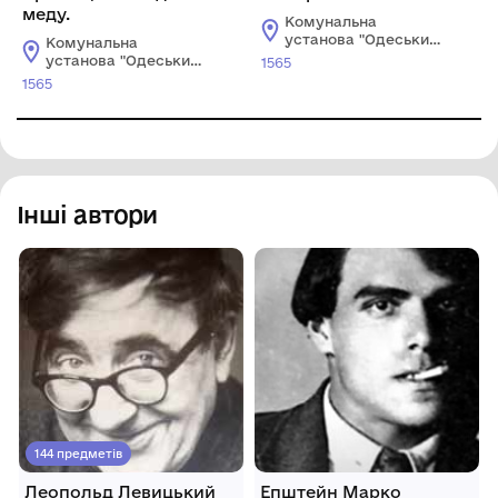
меду.
Комунальна
установа "Одеський
Комунальна
музей західного і
установа "Одеський
1565
східного мистецтва"
музей західного і
1565
східного мистецтва"
Інші автори
144 предметів
Леопольд Левицький
Епштейн Марко