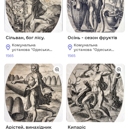
Сільван, бог лісу.
Осінь - сезон фруктів
Комунальна
Комунальна
установа "Одеський
установа "Одеський
музей західного і
музей західного і
1565
1565
східного мистецтва"
східного мистецтва"
Арістей, винахідник
Кипаріс