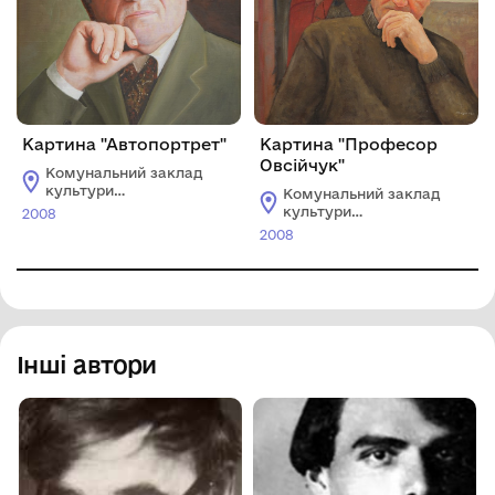
Картина "Автопортрет"
Картина "Професор
Овсійчук"
Комунальний заклад
культури
Комунальний заклад
"Хмельницький
культури
2008
обласний художній
"Хмельницький
2008
музей"
обласний художній
музей"
Інші автори