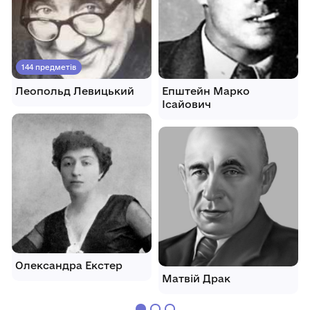
144 предметів
Леопольд Левицький
Епштейн Марко
Ісайович
Олександра Екстер
Матвій Драк