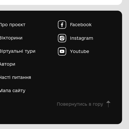
пштейн Марко Ісайович
Матвій Д
ьше
овна
Про проєкт