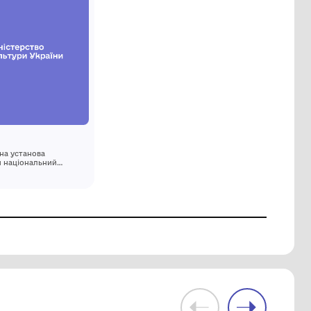
Парк
Комунальна установа
ний
"Одеський національний
художній музей"