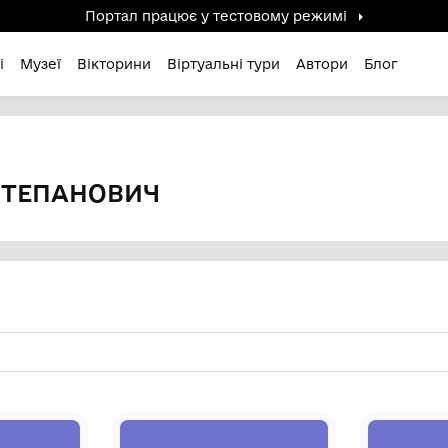
Портал працює у тестов
дені / Зниклі
Музеї
Вікторини
Віртуальні ту
 Степанович
НТИН СТЕПАНОВИЧ