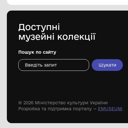
144 предметів
Леопольд Левицький