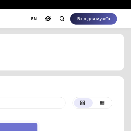
ому режимі
ри
Автори
Блог
EN