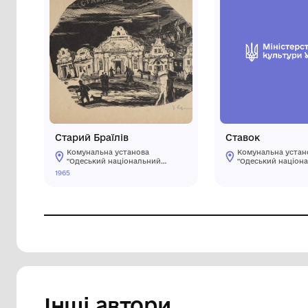
Старий Браїлів
Ста
Комунальна установа
Ко
"Одеський національний
"О
художній музей"
ху
1965