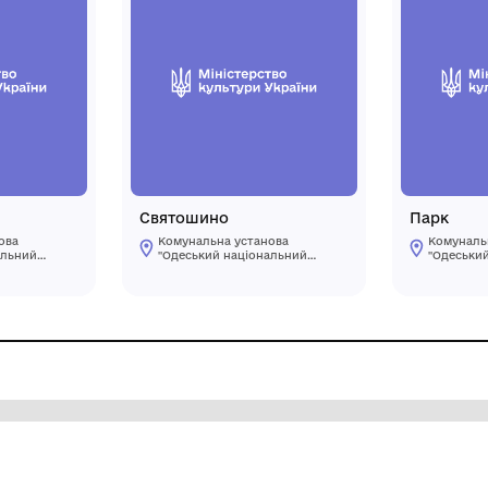
вок
Святошино
мунальна установа
Комунальна установа
деський національний
"Одеський національ
дожній музей"
художній музей"