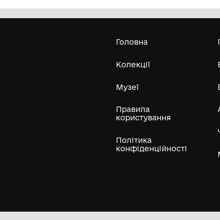
Олександра Екстер
Е
Дивитись біл
Гол