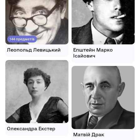
144 предметів
Леопольд Левицький
Епштейн Марко
Ісайович
Олександра Екстер
Матвій Драк