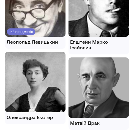
144 предметів
Леопольд Левицький
Епштейн Марко
Ісайович
Олександра Екстер
Матвій Драк