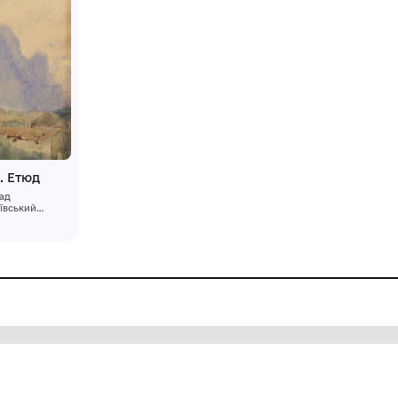
хня Сванетія. Етюд
мунальний заклад
льтури «Миколаївський
ласний художній музей
 ХХ ст. (1920-ті)
. В.В. Верещагіна»