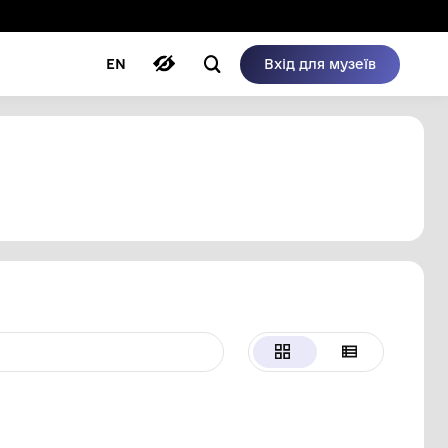
ому режимі
ри
Автори
Блог
EN