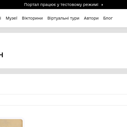
Портал працює у тестов
дені / Зниклі
Музеї
Вікторини
Віртуальні ту
вич
НІЙОВИЧ