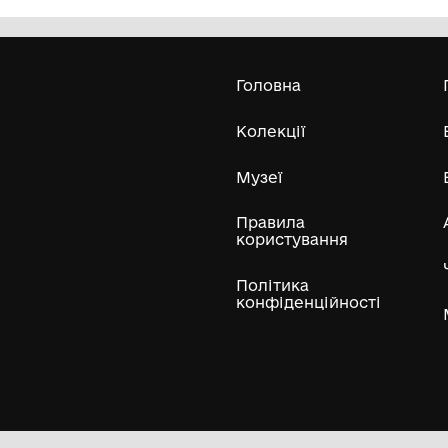
Олександра Екстер
Е
Дивитись біл
Гол