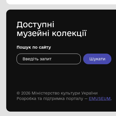
144 предметів
Леопольд Левицький