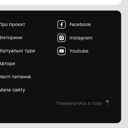
пштейн Марко Ісайович
Матвій Д
ьше
овна
Про проєкт