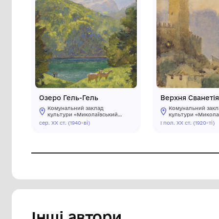
Озеро Гель-Гель
Вер
Комунальний заклад
Ко
культури «Миколаївський
ку
обласний художній музей
об
сер. ХХ ст. (1940-ві)
І пол.
ім. В.В. Верещагіна»
ім