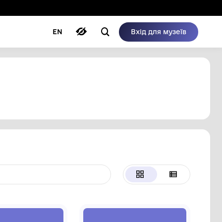
ому режимі
ри
Автори
Блог
EN