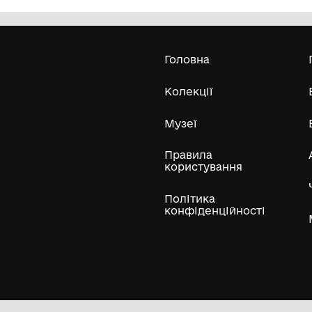
Олександра Екстер
Е
Дивитись біл
Гол