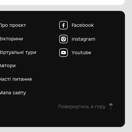
пштейн Марко Ісайович
Матвій Д
ьше
овна
Про проєкт