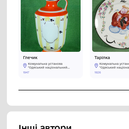
Глечик
Тар
Комунальна установа
Ко
"Одеський національний
"О
художній музей"
ху
1947
1926