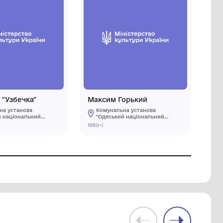
ний
Статуетка "Узбечка"
Комунальна установа
ний
"Одеський національний
художній музей"