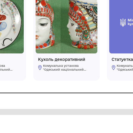
ілка
Кухоль декоратив
мунальна установа
Комунальна установа
деський національний
"Одеський національ
дожній музей"
художній музей"