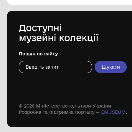
144 предметів
Леопольд Левицький