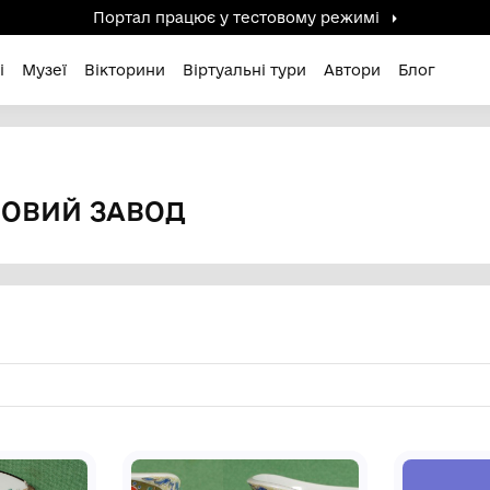
Портал працює у тестов
дені / Зниклі
Музеї
Вікторини
Віртуальні ту
яновий завод
РЦЕЛЯНОВИЙ ЗАВОД