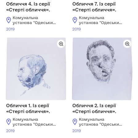
Обличчя 4. Із серії
Обличчя 7. Із серії
«Стерті обличчя».
«Стерті обличчя».
Комунальна
Комунальна
установа "Одеський
установа "Одеський
національний
національний
2019
2019
художній музей"
художній музей"
Обличчя 1. Із серії
Обличчя 2. Із серії
«Стерті обличчя».
«Стерті обличчя».
Комунальна
Комунальна
установа "Одеський
установа "Одеський
національний
національний
2019
2019
художній музей"
художній музей"