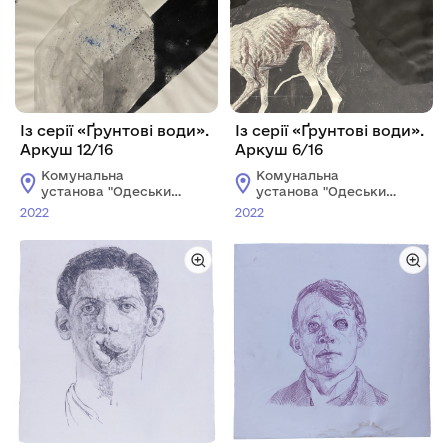
Із серії «Ґрунтові води».
Із серії «Ґрунтові води».
Аркуш 12/16
Аркуш 6/16
Комунальна
Комунальна
установа "Одеський
установа "Одеський
національний
національний
2022
2022
художній музей"
художній музей"