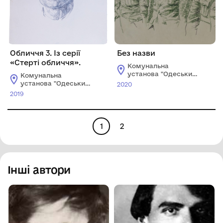
Обличчя 3. Із серії
Без назви
«Стерті обличчя».
Комунальна
установа "Одеський
Комунальна
національний
установа "Одеський
2020
художній музей"
національний
2019
художній музей"
1
2
Інші автори