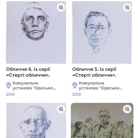
Обличчя 6. Із серії
Обличчя 5. Із серії
«Стерті обличчя».
«Стерті обличчя».
Комунальна
Комунальна
установа "Одеський
установа "Одеський
національний
національний
2019
2019
художній музей"
художній музей"