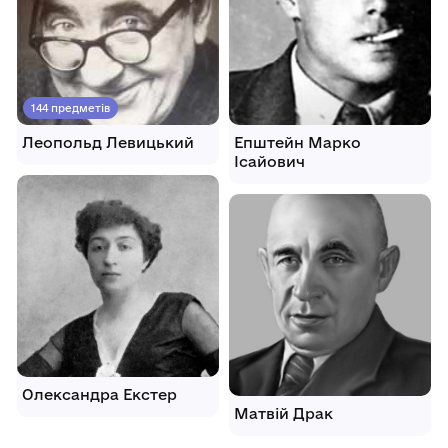
144 предметів
Леопольд Левицький
Епштейн Марко
Ісайович
Олександра Екстер
Матвій Драк