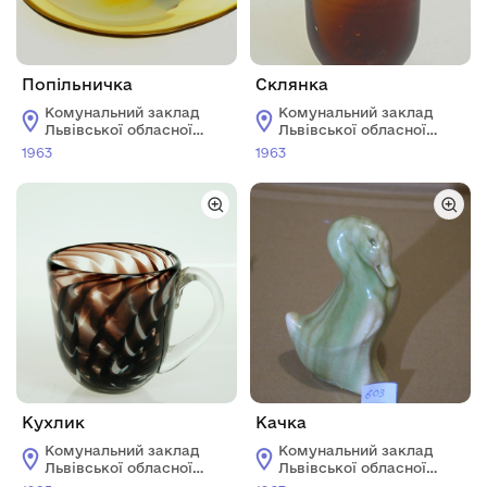
Попільничка
Склянка
Комунальний заклад
Комунальний заклад
Львівської обласної
Львівської обласної
ради "Львівський
ради "Львівський
1963
1963
історичний музей"
історичний музей"
Кухлик
Качка
Комунальний заклад
Комунальний заклад
Львівської обласної
Львівської обласної
ради "Львівський
ради "Львівський