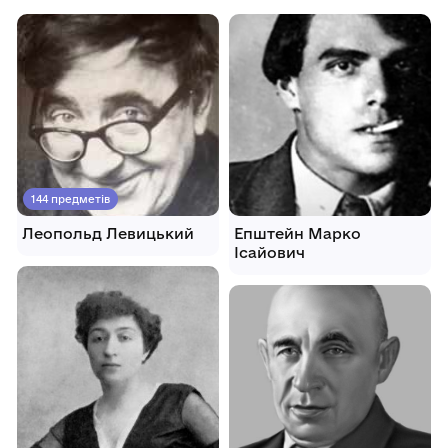
144 предметів
Леопольд Левицький
Епштейн Марко
Ісайович