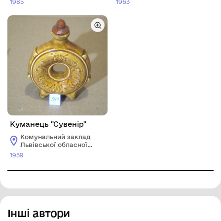
1985
1963
історичний музей"
історичний музей"
Куманець "Сувенір"
Комунальний заклад
Львівської обласної
ради "Львівський
1959
історичний музей"
Інші автори