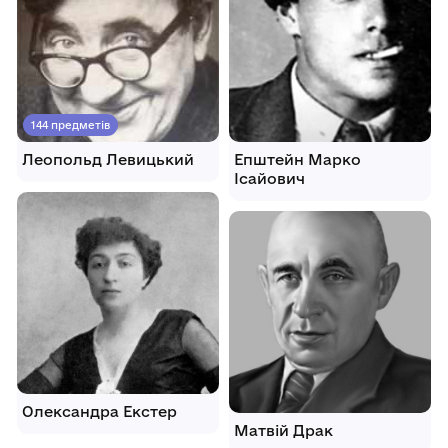
144 предметів
Леопольд Левицький
Епштейн Марко
Ісайович
Олександра Екстер
Матвій Драк