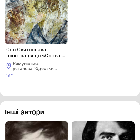
Сон Святослава.
Ілюстрація до «Слова о
полку Ігоревім»
Комунальна
установа "Одеський
національний
1971
художній музей"
Інші автори