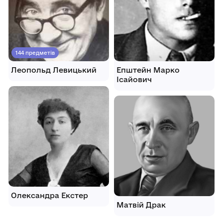
144 предметів
Леопольд Левицький
Епштейн Марко
Ісайович
Олександра Екстер
Матвій Драк