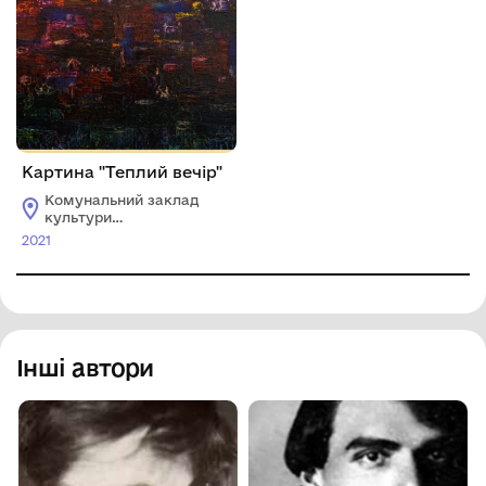
Картина "Теплий вечір"
Комунальний заклад
культури
"Хмельницький
2021
обласний художній
музей"
Інші автори