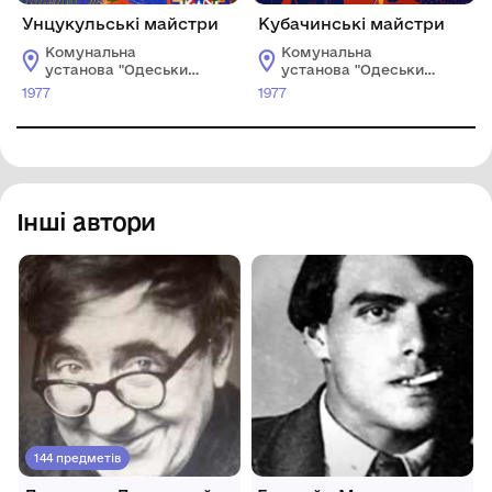
Унцукульські майстри
Кубачинські майстри
Комунальна
Комунальна
установа "Одеський
установа "Одеський
національний
національний
1977
1977
художній музей"
художній музей"
Інші автори
144 предметів