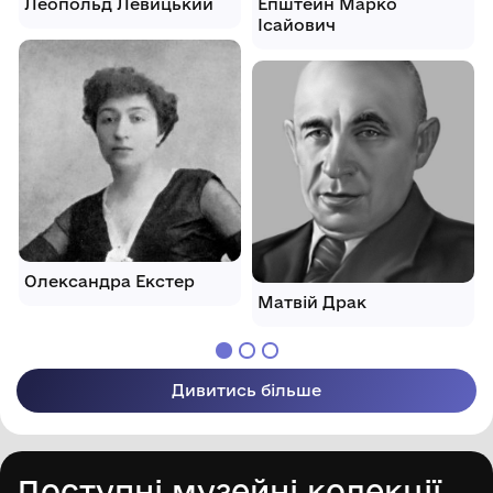
Леопольд Левицький
Епштейн Марко
Ісайович
Олександра Екстер
Матвій Драк
Дивитись більше
Доступні музейні колекції