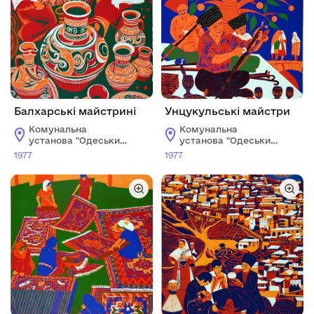
Балхарські майстрині
Унцукульські майстри
Комунальна
Комунальна
установа "Одеський
установа "Одеський
національний
національний
1977
1977
художній музей"
художній музей"