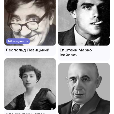
144 предметів
Леопольд Левицький
Епштейн Марко
Ісайович