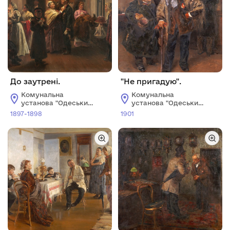
До заутрені.
"Не пригадую".
Комунальна
Комунальна
установа "Одеський
установа "Одеський
національний
національний
1897-1898
1901
художній музей"
художній музей"