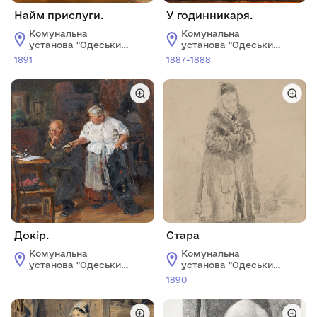
Найм прислуги.
У годинникаря.
Комунальна
Комунальна
установа "Одеський
установа "Одеський
національний
національний
1891
1887-1888
художній музей"
художній музей"
Докір.
Стара
Комунальна
Комунальна
установа "Одеський
установа "Одеський
національний
національний
1890
художній музей"
художній музей"