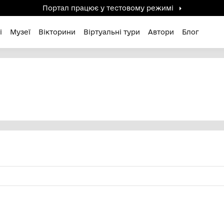
Портал працює у тестов
дені / Зниклі
Музеї
Вікторини
Віртуальні ту
НА