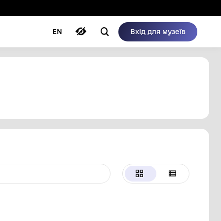
ому режимі
ри
Автори
Блог
EN