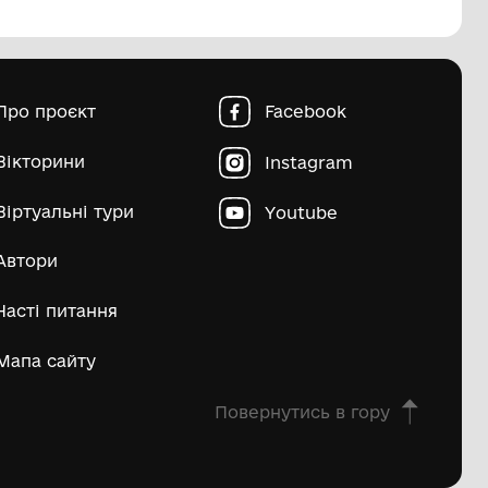
пштейн Марко Ісайович
Матвій Д
ьше