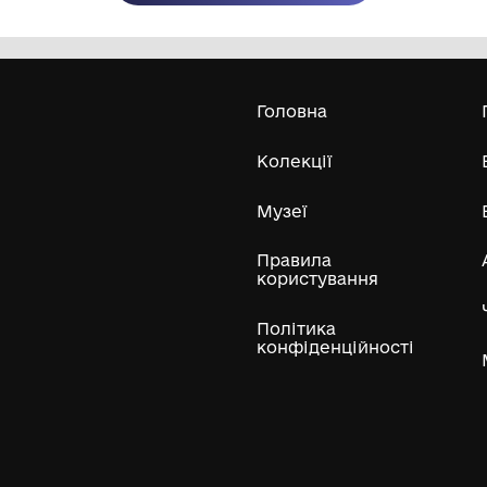
Олександра Екстер
Е
Дивитись біл