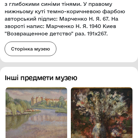
з глибокими синіми тінями. У правому
нижньому куті темно-коричневою фарбою
авторський підпис: Марченко Н. Я. 67. На
звороті напис: Марченко Н. Я. 1940 Киев
"Возвращенное детство" раз. 191х267.
Сторінка музею
Інші предмети музею