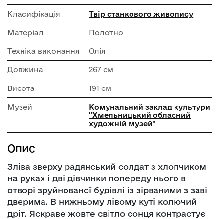
Класифікація
Твір станкового живопису
Матеріал
Полотно
Техніка виконання
Олія
Довжина
267 см
Висота
191 см
Музей
Комунальний заклад культури
"Хмельницький обласний
художній музей"
Опис
Зліва зверху радянський солдат з хлопчиком
на руках і дві дівчинки попереду нього в
отворі зруйнованої будівлі із зірваними з заві
дверима. В нижньому лівому куті колючий
дріт. Яскраве жовте світло сонця контрастує