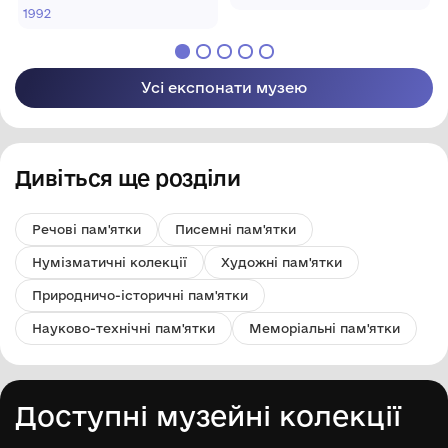
обласний художній
"Хмельницький
1992
музей"
обласний художній
музей"
Усі експонати музею
Дивіться ще розділи
Речові пам'ятки
Писемні пам'ятки
Нумізматичні колекції
Художні пам'ятки
Природничо-історичні пам'ятки
Науково-технічні пам'ятки
Меморіальні пам'ятки
Доступні музейні колекції