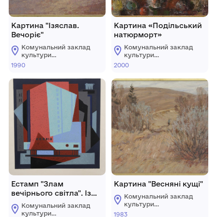
Картина "Ізяслав.
Картина «Подільський
Вечоріє"
натюрморт»
Комунальний заклад
Комунальний заклад
культури
культури
"Хмельницький
"Хмельницький
1990
2000
обласний художній
обласний художній
музей"
музей"
Естамп "Злам
Картина "Весняні кущі"
вечірнього світла". Із
Комунальний заклад
серії "Ритми. Київ"
культури
Комунальний заклад
"Хмельницький
культури
1983