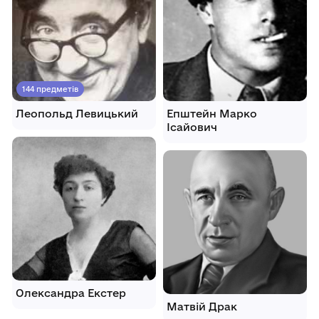
144 предметів
Леопольд Левицький
Епштейн Марко
Ісайович
Олександра Екстер
Матвій Драк