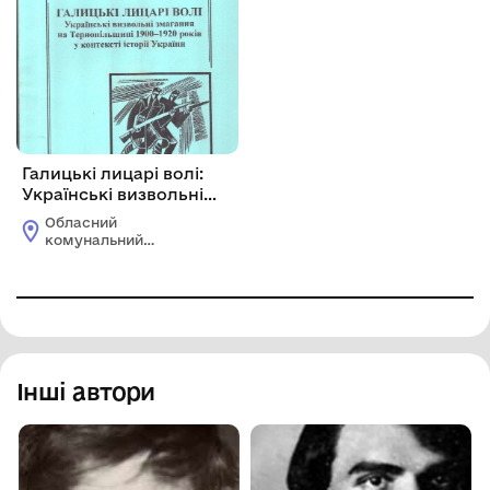
Галицькі лицарі волі:
Українські визвольні
змагання на
Обласний
Тернопільщині 1900-
комунальний
1920 років у контексті
етнографічно-
меморіальний музей
історії України
Володимира Гнатюка
Інші автори