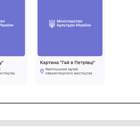
тина "В порту"
Картина "Гай в Петр
пільський музей
Ямпільський музей
разотворчого мистецтва
образотворчого мист