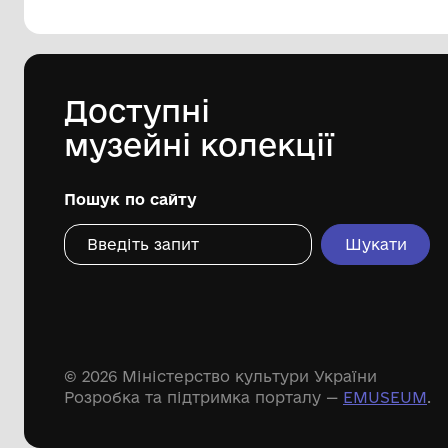
144 предметів
Леопольд Левицький