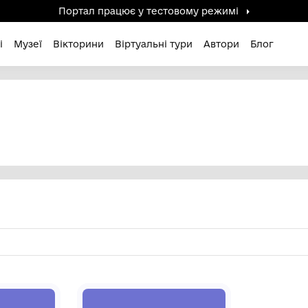
Портал працює у тестов
дені / Зниклі
Музеї
Вікторини
Віртуальні ту