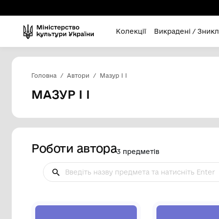
Колекції
Викра
Головна
Автори
Мазур І І
МАЗУР І І
Роботи автора
3 предметів