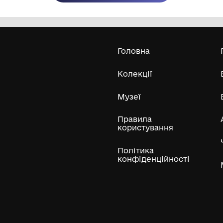
Олександра Екстер
Е
Дивитись біл