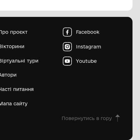
пштейн Марко Ісайович
Матвій Д
ьше