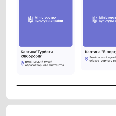
Картина"Турботи
Кар
хліборобів"
Ям
об
Ямпільський музей
образотворчого мистецтва