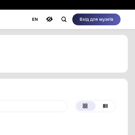
ому режимі
ри
Автори
Блог
EN