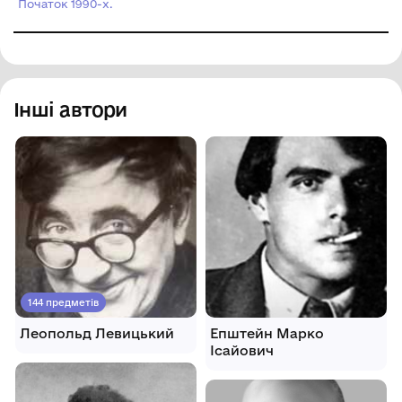
Початок 1990-х.
художній музей"
Інші автори
144 предметів
Леопольд Левицький
Епштейн Марко
Ісайович