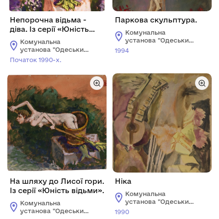
Непорочна відьма -
Паркова скульптура.
діва. Із серії «Юність
Комунальна
відьми».
установа "Одеський
Комунальна
національний
установа "Одеський
1994
художній музей"
національний
Початок 1990-х.
художній музей"
На шляху до Лисої гори.
Ніка
Із серії «Юність відьми».
Комунальна
установа "Одеський
Комунальна
національний
установа "Одеський
1990
художній музей"
національний