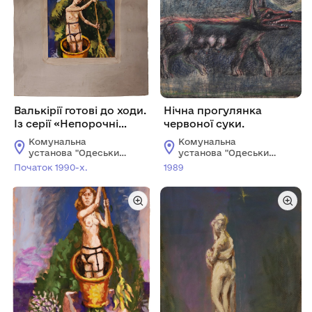
Валькірії готові до ходи.
Нічна прогулянка
Із серії «Непорочні
червоної суки.
діви».
Комунальна
Комунальна
установа "Одеський
установа "Одеський
національний
національний
Початок 1990-х.
1989
художній музей"
художній музей"