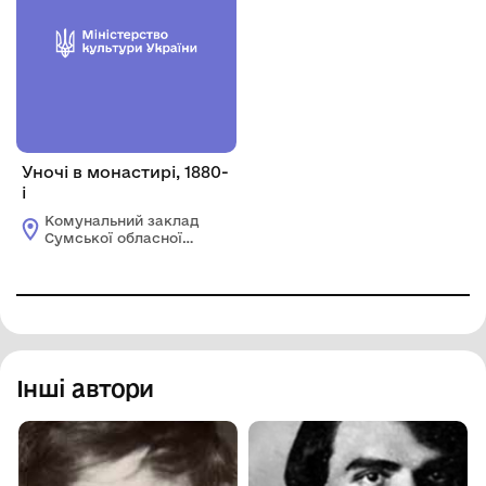
Уночі в монастирі, 1880-
і
Комунальний заклад
Сумської обласної
ради "Сумський
обласний художній
музей ім. Н.
Онацького"
Інші автори