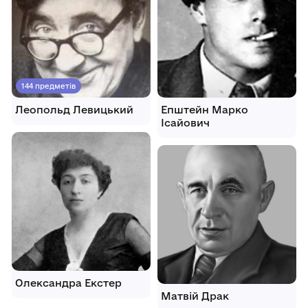
144 предметів
Леопольд Левицький
Епштейн Марко
Ісайович
Олександра Екстер
Матвій Драк