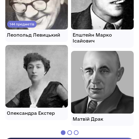
144 предметів
Леопольд Левицький
Епштейн Марко
Ісайович
Олександра Екстер
Матвій Драк