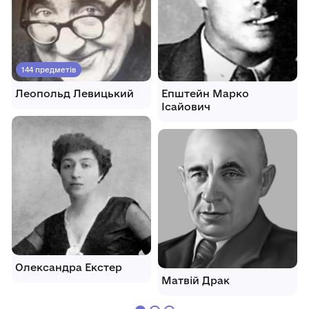
144 предметів
Леопольд Левицький
Епштейн Марко
Ісайович
Олександра Екстер
Матвій Драк