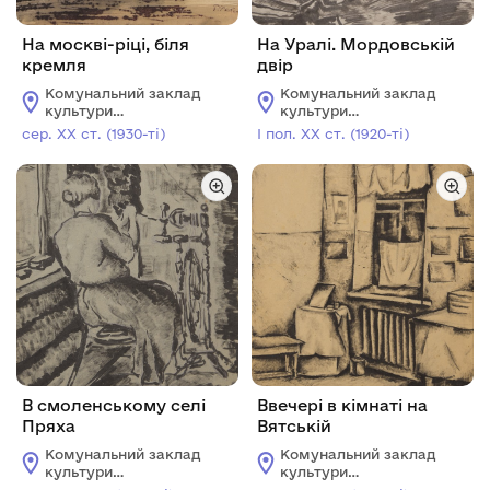
На москві-ріці, біля
На Уралі. Мордовській
кремля
двір
Комунальний заклад
Комунальний заклад
культури
культури
«Миколаївський
«Миколаївський
сер. ХХ ст. (1930-ті)
І пол. ХХ ст. (1920-ті)
обласний художній
обласний художній
музей ім. В.В.
музей ім. В.В.
Верещагіна»
Верещагіна»
В смоленському селі
Ввечері в кімнаті на
Пряха
Вятській
Комунальний заклад
Комунальний заклад
культури
культури
«Миколаївський
«Миколаївський