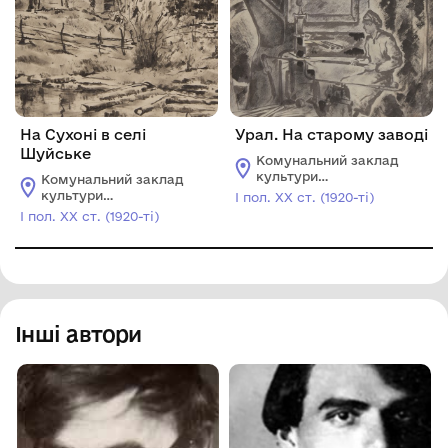
На Сухоні в селі
Урал. На старому заводі
Шуйське
Комунальний заклад
культури
Комунальний заклад
«Миколаївський
культури
І пол. ХХ ст. (1920-ті)
обласний художній
«Миколаївський
І пол. ХХ ст. (1920-ті)
музей ім. В.В.
обласний художній
Верещагіна»
музей ім. В.В.
Верещагіна»
Інші автори