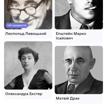
144 предметів
Леопольд Левицький
Епштейн Марко
Ісайович
Олександра Екстер
Матвій Драк