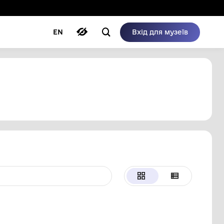
ому режимі
ри
Автори
Блог
EN