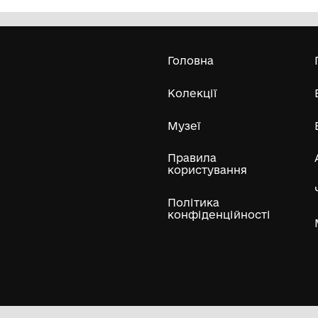
Олександра Екстер
Е
Дивитись біл
Гол