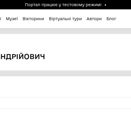
Портал працює у тестов
дені / Зниклі
Музеї
Вікторини
Віртуальні ту
 Андрійович
ИМИР АНДРІЙОВИЧ