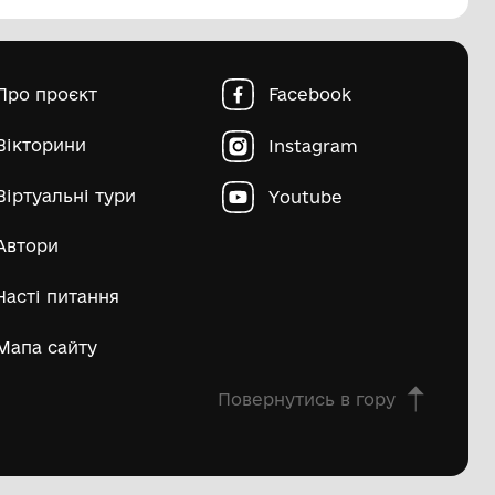
пштейн Марко Ісайович
Матвій Д
ьше
овна
Про проєкт