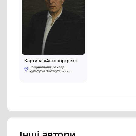
Картина «Автопортрет»
Комунальний заклад
культури "Бахмутський
краєзнавчий музей"