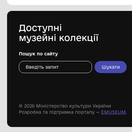
144 предметів
Леопольд Левицький