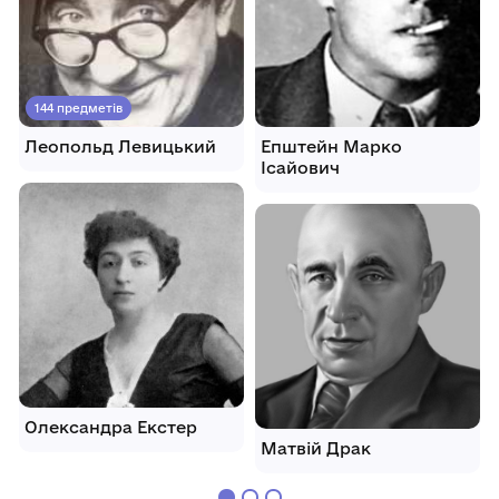
144 предметів
Леопольд Левицький
Епштейн Марко
Ісайович
Олександра Екстер
Матвій Драк