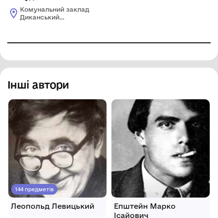
Комунальний заклад
Диканський
історико-
краєзнавчий музей
ім. Д.М.Гармаша
Інші автори
144 предметів
Леопольд Левицький
Епштейн Марко
Ісайович