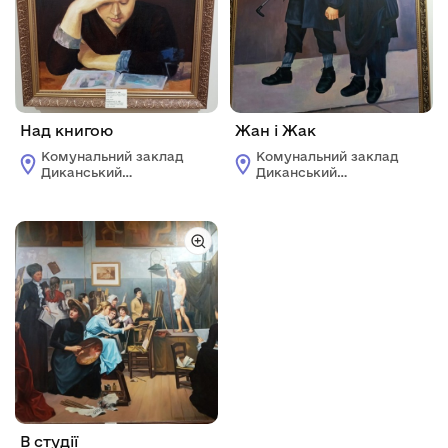
Над книгою
Жан і Жак
Комунальний заклад
Комунальний заклад
Диканський
Диканський
історико-
історико-
краєзнавчий музей
краєзнавчий музей
ім. Д.М.Гармаша
ім. Д.М.Гармаша
В студії