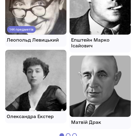
144 предметів
Леопольд Левицький
Епштейн Марко
Ісайович
Олександра Екстер
Матвій Драк