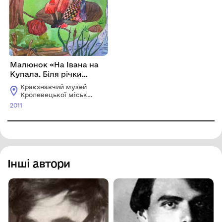
Малюнок «На Івана на
Купала. Біля річки
Свидня. Кролевеччина
Краєзнавчий музей
ХІХ ст.»
Кролевецької міської
ради
2011
Інші автори