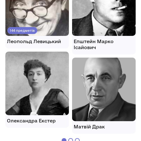
144 предметів
Леопольд Левицький
Епштейн Марко
Ісайович
Олександра Екстер
Матвій Драк