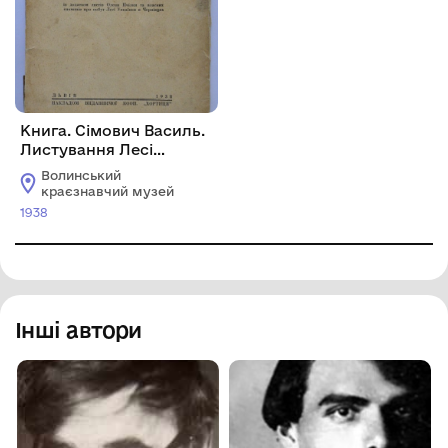
Книга. Сімович Василь.
Листування Лесі
Українки з Й. Маковеєм.
Волинський
краєзнавчий музей
1938
Інші автори