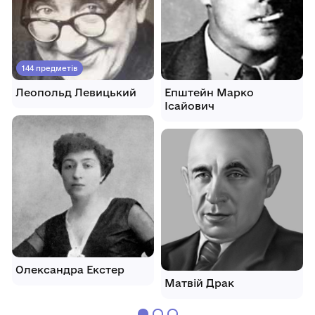
144 предметів
Леопольд Левицький
Епштейн Марко
Ісайович
Олександра Екстер
Матвій Драк