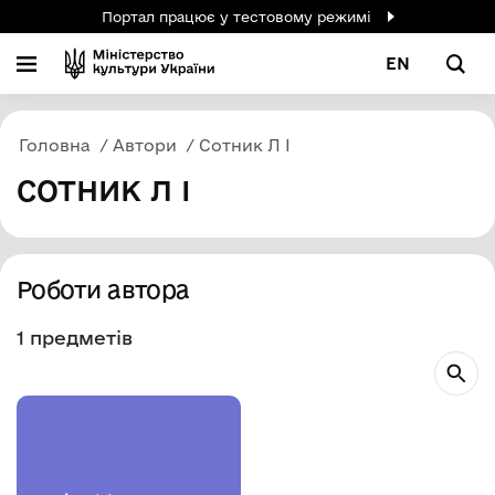
Портал працює у тестовому режимі
EN
Головна
Автори
Сотник Л І
СОТНИК Л І
Роботи автора
1 предметів