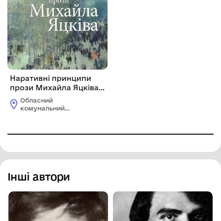
Наративні принципи
прози Михайла Яцківа.
Монографія
Обласний
комунальний
етнографічно-
меморіальний музей
Володимира Гнатюка
Інші автори