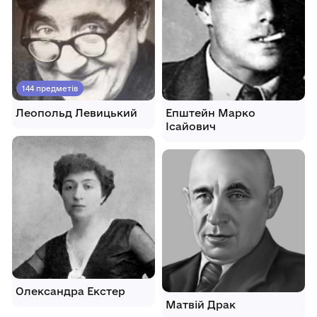
144 предметів
Леопольд Левицький
Епштейн Марко
Ісайович
Олександра Екстер
Матвій Драк