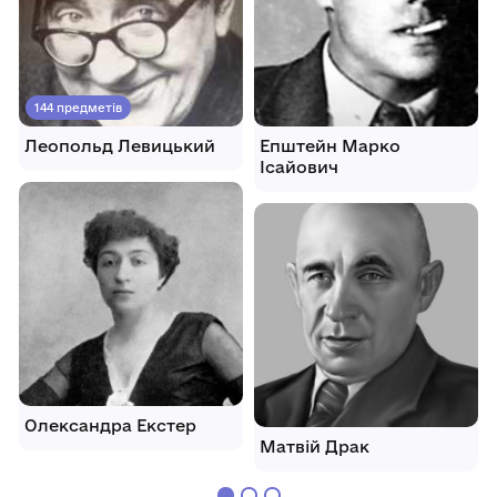
144 предметів
Леопольд Левицький
Епштейн Марко
Ісайович
Олександра Екстер
Матвій Драк