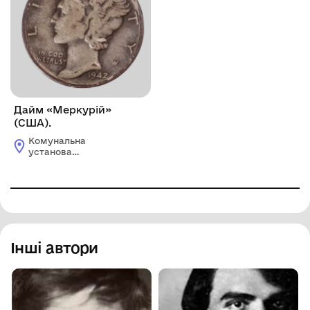
Дайм «Меркурій»
(США).
Комунальна
установа
"Ізмаїльський
історико-
краєзнавчий музей
Придунав'я"
Інші автори