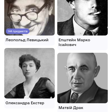
144 предметів
Леопольд Левицький
Епштейн Марко
Ісайович
Олександра Екстер
Матвій Драк