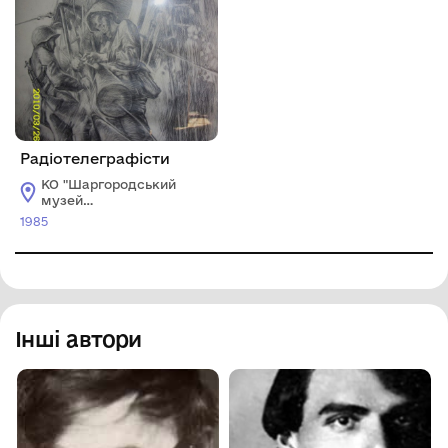
Радіотелеграфісти
КО "Шаргородський
музей
образотворчого
1985
мистецтва"
Шаргородської
міської ради
Інші автори