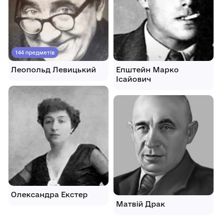
144 предметів
Леопольд Левицький
Епштейн Марко
Ісайович
Олександра Екстер
Матвій Драк