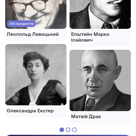
144 предметів
Леопольд Левицький
Епштейн Марко
Ісайович
Олександра Екстер
Матвій Драк