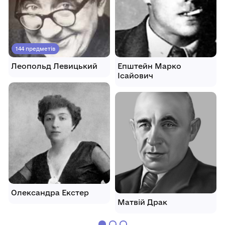
144 предметів
Леопольд Левицький
Епштейн Марко
Ісайович
Олександра Екстер
Матвій Драк