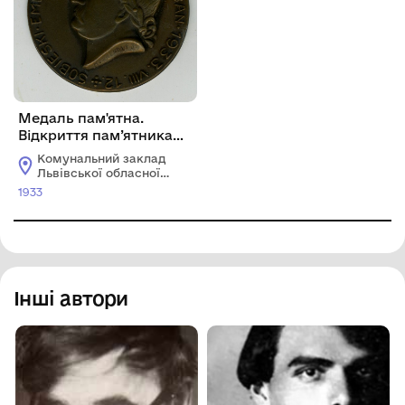
Медаль пам'ятна.
Відкриття пам’ятника
королю Яну ІІІ
Комунальний заклад
Собеському в місті
Львівської обласної
Естерґом (Угорщина).
ради "Львівський
1933
історичний музей"
Інші автори