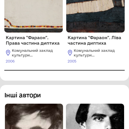
Картина "Фараон".
Картина "Фараон". Ліва
Права частина диптиха
частина диптиха
Комунальний заклад
Комунальний заклад
культури
культури
"Хмельницький
"Хмельницький
2006
2005
обласний художній
обласний художній
музей"
музей"
Інші автори