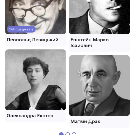
144 предметів
Леопольд Левицький
Епштейн Марко
Ісайович
Олександра Екстер
Матвій Драк