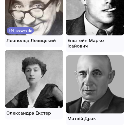
144 предметів
Леопольд Левицький
Епштейн Марко
Ісайович
Олександра Екстер
Матвій Драк