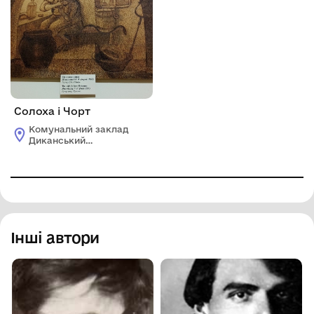
Солоха і Чорт
Комунальний заклад
Диканський
історико-
краєзнавчий музей
ім. Д.М.Гармаша
Інші автори