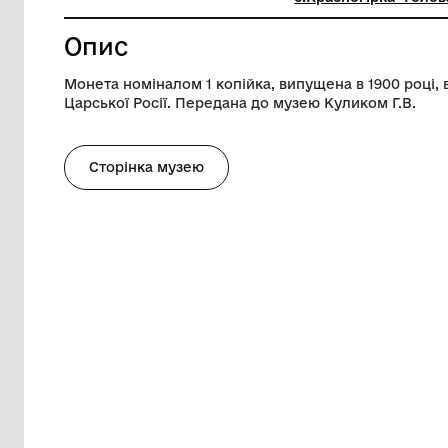
Діаметр
1.5 см
Музей
Комуналь
с.Красно
Опис
Монета номіналом 1 копійка, випущена 
Царської Росії. Передана до музею Кули
Сторінка музею