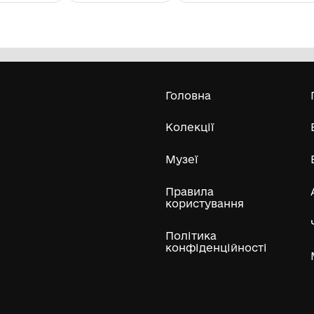
5 копійок 1924 року
Ге
Комунальний заклад "Музей історії
с.Красногірка" Голованівської
селищної ради
Усі експонати м
ли
Нумізматичні колекції
Художні пам'ятки