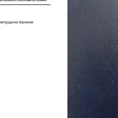
ний заклад "Музей історії
гірка" Голованівської селищної ради
в 1900 році, випущена банком
ком Г.В.