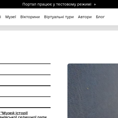
Портал працює у тестов
дені / Зниклі
Музеї
Вікторини
Віртуальні ту
вий метал