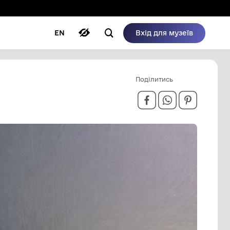
ому режимі
ри
Автори
Блог
EN