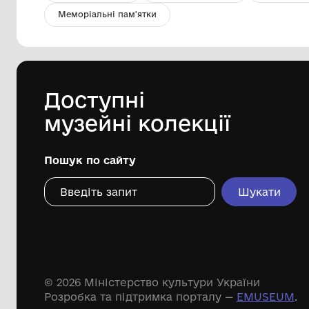
Медаль "20 років Перемоги"
Гулько О.Д.
Комунальний заклад "Музей історії
с.Красногірка" Голованівської
селищної ради
Дивіться ще розді
Речові пам'ятки
Писемні пам'ятки