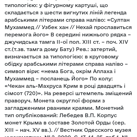
типологією: у фігурному картуші, що
складається з шести вигнутих ліній легенда
арабськими літерами справа наліво: «Султан
Мухаммед // Узбек хан // Нехай прославиться
перемога його» В середині нижнього рядка –
джучидська тамга ІІ-ої пол. ХІІІ ст. – поч. ХІV
ст.(т.зв. тамга дому Бату) Рев.: затертий,
визначається за типологією: в круговому
обідку арабськими літерами справа наліво –
символ віри: «нема Бога, окрім Аллаха і
Мухаммед – посланець Його» По колу:
«Чекан аль-Махруса Крим в році двадцять і
сімсот (720)». На реверсі штемпель зміщений
праворуч. Монета округлої форми з
загладженими рваними краями. Монетний
тип опублікований: Лебедев В.П. Корпус
монет Крыма в составе Золотой Орды (сер.
ХІІІ – нач. ХV вв.). // Вестник Одесского музея