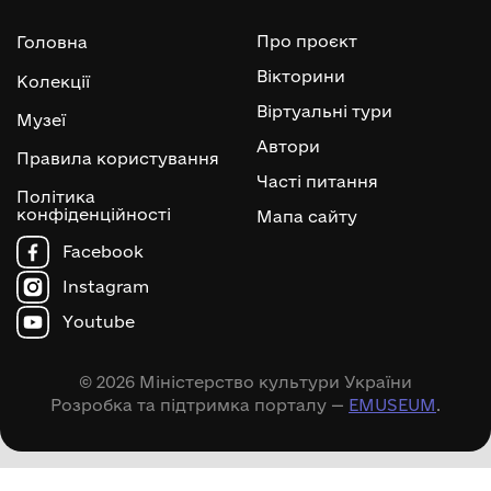
Про проєкт
Головна
Вікторини
Колекції
Віртуальні тури
Музеї
Автори
Правила користування
Часті питання
Політика
конфіденційності
Мапа сайту
Facebook
Instagram
Youtube
© 2026 Міністерство культури України
Розробка та підтримка порталу —
EMUSEUM
.