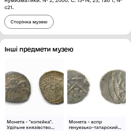
нумизматики. № 2, 2000. С. 13-14, 25, таб 1, №
с21.
Сторінка музею
Інші предмети музею
Монета - "копєйка".
Монета - аспр
Удільне князівство
генуезько-татарский