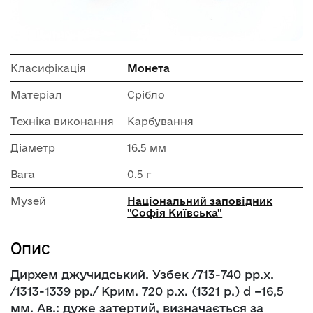
Класифікація
Монета
Матеріал
Срібло
Техніка виконання
Карбування
Діаметр
16.5 мм
Вага
0.5 г
Музей
Національний заповідник
"Софія Київська"
Опис
Дирхем джучидський. Узбек /713-740 рр.х.
/1313-1339 рр./ Крим. 720 р.х. (1321 р.) d –16,5
мм. Aв.: дуже затертий, визначається за